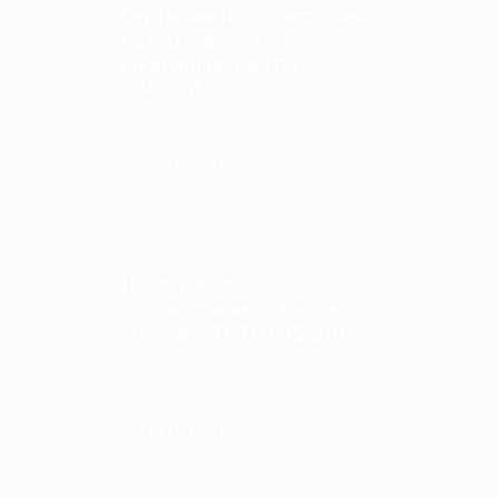
Сертификат соответствия
на низковольтное
оборудование ТР ТС
004/2011
Читать полностью →
Декларация о
соответствии на тару и
упаковку ТР ТС 005/2011
Читать полностью →